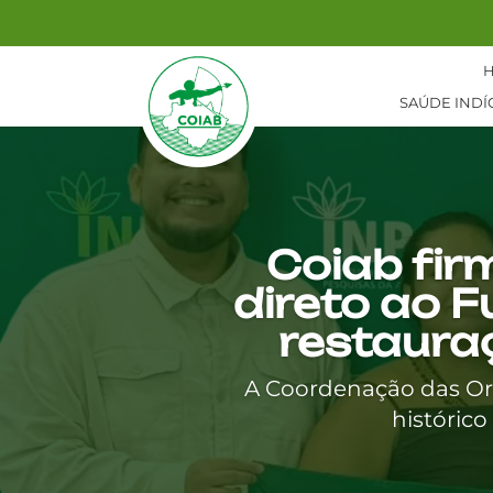
SAÚDE INDÍ
Coiab fir
direto ao F
restauraç
A Coordenação das Org
histórico