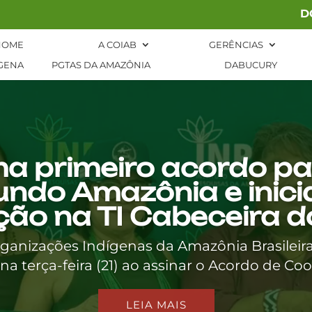
D
HOME
A COIAB
GERÊNCIAS
GENA
PGTAS DA AMAZÔNIA
DABUCURY
ma primeiro acordo p
undo Amazônia e inici
ão na TI Cabeceira d
anizações Indígenas da Amazônia Brasileir
 na terça-feira (21) ao assinar o Acordo de Coo
LEIA MAIS