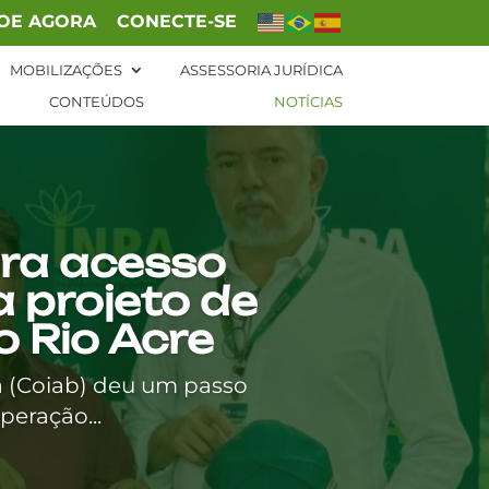
OE AGORA
CONECTE-SE
MOBILIZAÇÕES
ASSESSORIA JURÍDICA
CONTEÚDOS
NOTÍCIAS
ara acesso
a projeto de
o Rio Acre
a (Coiab) deu um passo
peração...