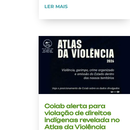
LER MAIS
Coiab alerta para
violação de direitos
indígenas revelada no
Atlas da Violência