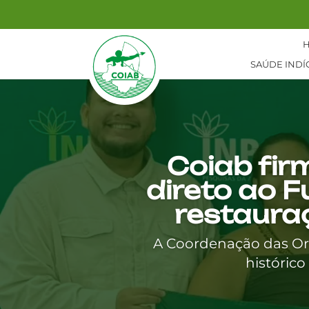
SAÚDE INDÍ
Coiab fir
direto ao F
restauraç
A Coordenação das Org
histórico