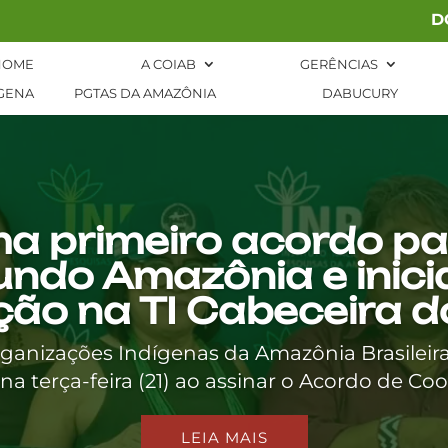
D
HOME
A COIAB
GERÊNCIAS
GENA
PGTAS DA AMAZÔNIA
DABUCURY
ma primeiro acordo p
undo Amazônia e inici
ão na TI Cabeceira d
anizações Indígenas da Amazônia Brasileir
 na terça-feira (21) ao assinar o Acordo de Coo
LEIA MAIS