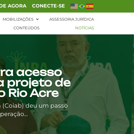
OE AGORA
CONECTE-SE
MOBILIZAÇÕES
ASSESSORIA JURÍDICA
CONTEÚDOS
NOTÍCIAS
ara acesso
a projeto de
o Rio Acre
a (Coiab) deu um passo
peração...