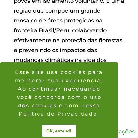
povos em isolamento voluntário. É uma
região que compõe um grande
mosaico de áreas protegidas na
fronteira Brasil/Peru, colaborando
efetivamente na proteção das florestas
e prevenindo os impactos das
mudanças climáticas na vida dos
povos indígenas e do Planeta.
Este site usa cookies para
melhorar sua experiência.
Por:
Robson Delgado Baré
Ao continuar navegando
Fotos:
Isaka Huni Kuin e Deborah
você concorda com o uso
Peres
dos cookies e com nossa
Política de Privacidade.
2026
® © Coordenação das Organizações
OK, entendi.