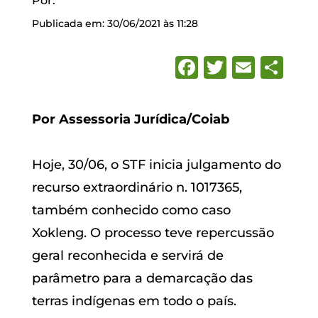
Por:
Publicada em: 30/06/2021 às 11:28
Facebook
Twitter
Emai
Sh
Por Assessoria Jurídica/Coiab
Hoje, 30/06, o STF inicia julgamento do
recurso extraordinário n. 1017365,
também conhecido como caso
Xokleng. O processo teve repercussão
geral reconhecida e servirá de
parâmetro para a demarcação das
terras indígenas em todo o país.