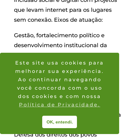
que levam internet para os lugares
sem conexão. Eixos de atuação:
Gestão, fortalecimento político e
desenvolvimento institucional da
Coiab;
Este site usa cookies para
Defesa dos direitos indígenas e
melhorar sua experiência.
políticas públicas prioritárias;
Ao continuar navegando
Autonomia e sustentabilidade dos
você concorda com o uso
povos e territórios indígenas;
dos cookies e com nossa
Formação política e técnica;
Política de Privacidade.
Gênero, infância e juventude indígena
OK, entendi.
na amazônia;
Defesa dos direitos dos povos