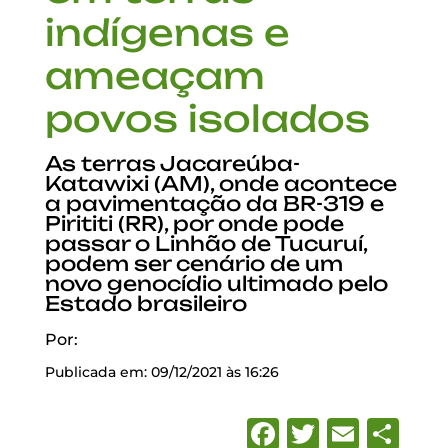
indígenas e
ameaçam
povos isolados
As terras Jacareúba-
Katawixi (AM), onde acontece
a pavimentação da BR-319 e
Pirititi (RR), por onde pode
passar o Linhão de Tucuruí,
podem ser cenário de um
novo genocídio ultimado pelo
Estado brasileiro
Por:
Publicada em: 09/12/2021 às 16:26
Facebook
Twitter
Emai
Sh