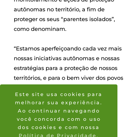
autônomas no território, a fim de
proteger os seus “parentes isolados”,
como denominam.
“Estamos aperfeiçoando cada vez mais
nossas iniciativas autônomas e nossas
estratégias para a proteção de nossos
territórios, e para o bem viver dos povos
indígenas isolados. Dessa forma,
Este site usa cookies para
reforçamos que continuaremos
melhorar sua experiência.
vigilantes em defesa de nossos
Ao continuar navegando
direitos” diz trecho da
carta.
[/i]
você concorda com o uso
Por: Tainá Aragão (ISA)e
dos cookies e com nossa
Política de Privacidade.