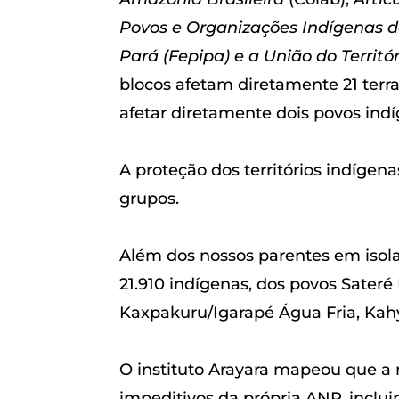
Povos e Organizações Indígenas d
Pará (Fepipa) e a União do Territ
blocos afetam diretamente 21 terr
afetar diretamente dois povos indí
A proteção dos territórios indíge
grupos.
Além dos nossos parentes em isola
21.910 indígenas, dos povos Sate
Kaxpakuru/Igarapé Água Fria, Kah
O instituto Arayara mapeou que a m
impeditivos da própria ANP, inclu