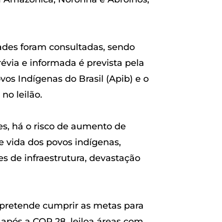
ades foram consultadas, sendo
évia e informada é prevista pela
os Indígenas do Brasil (Apib) e o
no leilão.
tes, há o risco de aumento de
e vida dos povos indígenas,
s de infraestrutura, devastação
pretende cumprir as metas para
 após a COP 28, leiloa áreas com