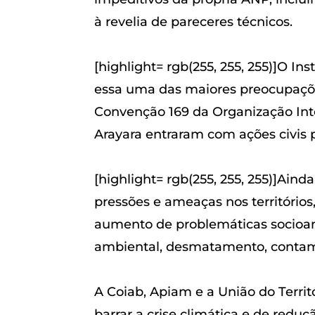
à revelia de pareceres técnicos.
[highlight= rgb(255, 255, 255)]O 
essa uma das maiores preocupações
Convenção 169 da Organização Inter
Arayara entraram com ações civis p
[highlight= rgb(255, 255, 255)]Ain
pressões e ameaças nos territórios
aumento de problemáticas socioamb
ambiental, desmatamento, contam
A Coiab, Apiam e a União do Terr
barrar a crise climática e de redu