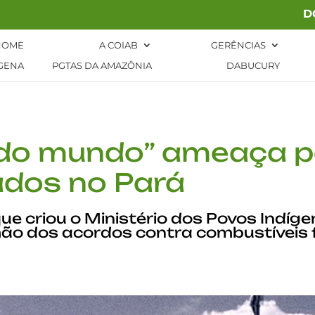
D
HOME
A COIAB
GERÊNCIAS
GENA
PGTAS DA AMAZÔNIA
DABUCURY
m do mundo” ameaça 
ados no Pará
ue criou o Ministério dos Povos Indígen
mão dos acordos contra combustíveis 