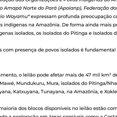
o Amapá Norte do Pará (Apoianp), Federação do
ório Wayamu*
expressam profunda preocupação com 
as indígenas na Amazônia. De forma ainda mais pr
genas isolados, os Isolados do Pitinga e Isolados 
nas com presença de povos isolados é fundamental 
mento, o leilão pode afetar mais de 47 mil km² d
ré Mawé, Mundukuru, Mura, isolados do Pitinga/N
yana, Katxuyana, Tunayana, na Amazônia, e Xokle
aioria dos blocos disponíveis no leilão estão co
indo a exploração em áreas sensíveis como a Cos