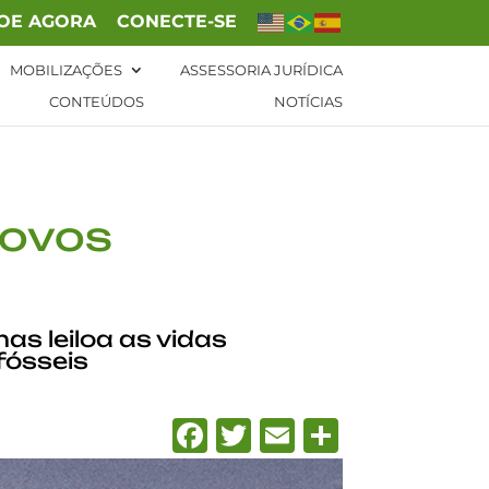
OE AGORA
CONECTE-SE
MOBILIZAÇÕES
ASSESSORIA JURÍDICA
CONTEÚDOS
NOTÍCIAS
povos
as leiloa as vidas
fósseis
Facebook
Twitter
Email
Share