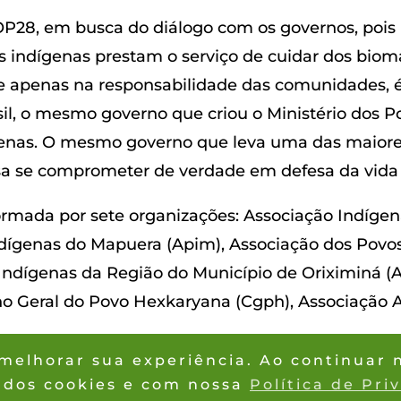
OP28, em busca do diálogo com os governos, pois n
s indígenas prestam o serviço de cuidar dos bio
ue apenas na responsabilidade das comunidades, é
il, o mesmo governo que criou o Ministério dos P
ígenas. O mesmo governo que leva uma das maiore
isa se comprometer de verdade em defesa da vida
formada por sete organizações: Associação Indíg
Indígenas do Mapuera (Apim), Associação dos Pov
 Indígenas da Região do Município de Oriximiná (
ho Geral do Povo Hexkaryana (Cgph), Associação
a melhorar sua experiência. Ao continuar
 dos cookies e com nossa
Política de Pri
2026
® © Coordenação das Or