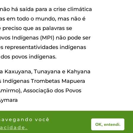
ão há saída para a crise climática
mas em todo o mundo, mas não é
 preciso que as palavras se
ovos Indígenas (MPI) não pode ser
s representatividades indígenas
 dos povos indígenas.
ena Kaxuyana, Tunayana e Kahyana
os Indígenas Trombetas Mapuera
Amirmo), Associação dos Povos
 Aymara
 navegando você
OK, entendi.
vacidade.
ganizações Indígenas da Amazônia Brasileira