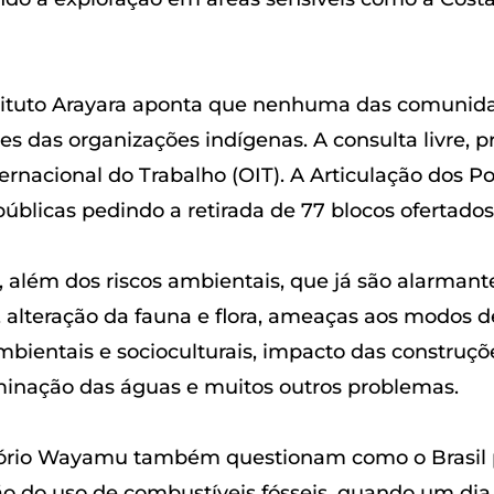
Instituto Arayara aponta que nenhuma das comunid
 das organizações indígenas. A consulta livre, pr
nacional do Trabalho (OIT). A Articulação dos Pov
úblicas pedindo a retirada de 77 blocos ofertados 
da, além dos riscos ambientais, que já são alarman
, alteração da fauna e flora, ameaças aos modos d
ientais e socioculturais, impacto das construçõe
inação das águas e muitos outros problemas.
itório Wayamu também questionam como o Brasil 
ção do uso de combustíveis fósseis, quando um dia