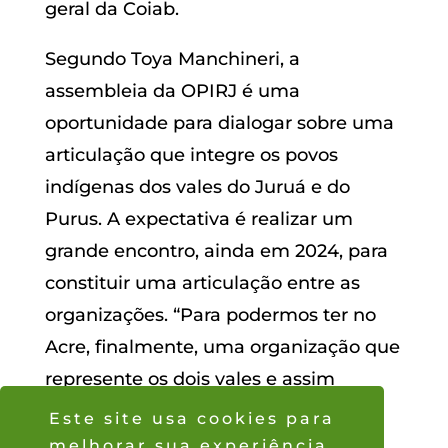
local, estadual, regional e nacional e,
quem sabe, também fechar uma
agenda para trabalharmos o conjunto
internacional. Além de trazer o que a
gestão da Coiab vem fazendo pela luta
na defesa dos direitos dos povos
indígenas”, explicou o coordenador-
geral da Coiab.
Segundo Toya Manchineri, a
assembleia da OPIRJ é uma
oportunidade para dialogar sobre uma
articulação que integre os povos
indígenas dos vales do Juruá e do
Este site usa cookies para
Purus. A expectativa é realizar um
melhorar sua experiência.