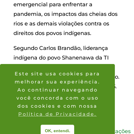
emergencial para enfrentar a
pandemia, os impactos das cheias dos
rios e as demais violações contra os
direitos dos povos indígenas.
Segundo Carlos Brandão, liderança
indígena do povo Shanenawa da TI
Katukina-Kaxinawa essa é a segunda
Este site usa cookies para
maior cheia dos rios que afeta a região.
melhorar sua experiência.
“só tivemos uma cheia assim em 1955.
Ao continuar navegando
A alagação atingiu 80% das famílias
você concorda com o uso
das aldeias”.
dos cookies e com nossa
Política de Privacidade.
2026
® © Coordenação das Organizações
OK, entendi.