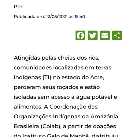
Por:
Publicada em: 12/05/2021 às 15:40
Facebook
Twitter
Emai
Sh
Atingidas pelas cheias dos rios,
comunidades localizadas em terras
indígenas (TI) no estado do Acre,
perderam seus roçados e estão
isoladas sem acesso à água potável e
alimentos. A Coordenação das
Organizações Indígenas da Amazônia
Brasileira (Coiab), a partir de doações
do Instituto Galo da Manhã, distribuiu