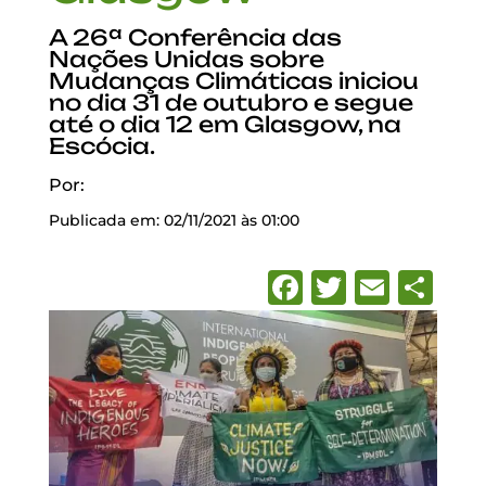
A 26ª Conferência das
Nações Unidas sobre
Mudanças Climáticas iniciou
no dia 31 de outubro e segue
até o dia 12 em Glasgow, na
Escócia.
Por:
Publicada em: 02/11/2021 às 01:00
Facebook
Twitter
Emai
Sh