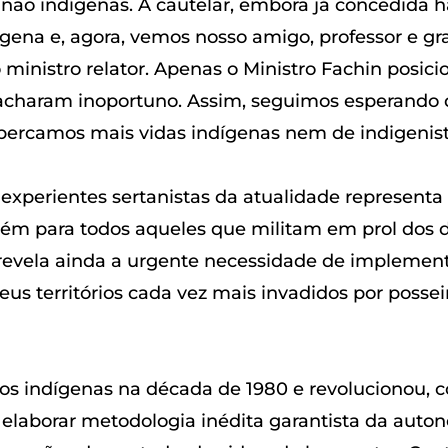
s não indígenas. A cautelar, embora já concedida 
ígena e, agora, vemos nosso amigo, professor e gra
o ministro relator. Apenas o Ministro Fachin posic
 acharam inoportuno. Assim, seguimos esperando q
percamos mais vidas indígenas nem de indigenist
experientes sertanistas da atualidade representa
bém para todos aqueles que militam em prol dos 
 revela ainda a urgente necessidade de implemen
eus territórios cada vez mais invadidos por posse
vos indígenas na década de 1980 e revolucionou, co
o elaborar metodologia inédita garantista da aut