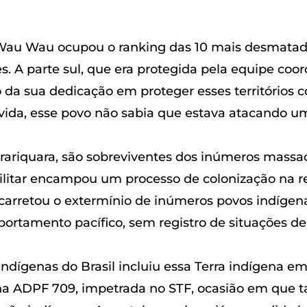
 Wau Wau ocupou o ranking das 10 mais desmatada
s. A parte sul, que era protegida pela equipe coor
o da sua dedicação em proteger esses território
ida, esse povo não sabia que estava atacando um
parariquara, são sobreviventes dos inúmeros mass
ilitar encampou um processo de colonização na r
acarretou o extermínio de inúmeros povos indígen
ortamento pacífico, sem registro de situações de 
indígenas do Brasil incluiu essa Terra indígena em
s na ADPF 709, impetrada no STF, ocasião em que