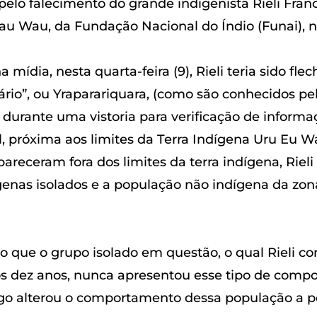
pelo falecimento do grande indigenista Rieli Fran
u Wau, da Fundação Nacional do Índio (Funai), n
ídia, nesta quarta-feira (9), Rieli teria sido fle
ário”, ou Yraparariquara, (como são conhecidos 
 durante uma vistoria para verificação de informa
l, próxima aos limites da Terra Indígena Uru Eu 
areceram fora dos limites da terra indígena, Rieli
ígenas isolados e a população não indígena da zon
to que o grupo isolado em questão, o qual Rieli 
s dez anos, nunca apresentou esse tipo de compo
go alterou o comportamento dessa população a po