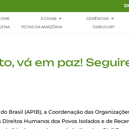
D
HOME
A COIAB
GERÊNCIAS
GENA
PGTAS DA AMAZÔNIA
DABUCURY
ato, vá em paz! Segui
 do Brasil (APIB), a Coordenação das Organizaçõe
os Direitos Humanos dos Povos Isolados e de Rece