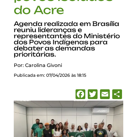
do Acre
Agenda realizada em Brasília
reuniu lideranças e
representantes do Ministério
dos Povos Indígenas para
debater as demandas
prioritárias.
Por: Carolina Givoni
Publicada em: 07/04/2026 às 18:15
Facebook
Twitter
Emai
Sh