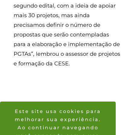
segundo edital, com a ideia de apoiar
mais 30 projetos, mas ainda
precisamos definir o número de
propostas que serão contempladas
para a elaboração e implementação de
PGTAs”, lembrou o assessor de projetos
e formação da CESE.
Este site usa cookies para
melhorar sua experiência.
Foto capa: Pedro Tukano | 21º
Ao continuar navegando
Acampamento Terra Livre – Brasília,