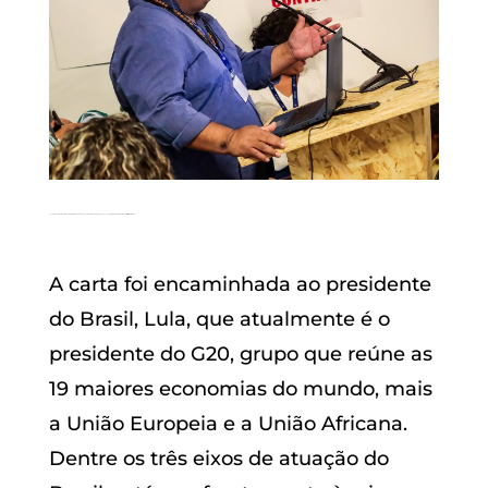
Toya Manchineri, coordenador-geral da Coiab, no lançamento da Cúpula dos Povos da COP30 |
Foto: Oliver Kornblihtt/Mídia NINJA
A carta foi encaminhada ao presidente
do Brasil, Lula, que atualmente é o
presidente do G20, grupo que reúne as
19 maiores economias do mundo, mais
a União Europeia e a União Africana.
Dentre os três eixos de atuação do