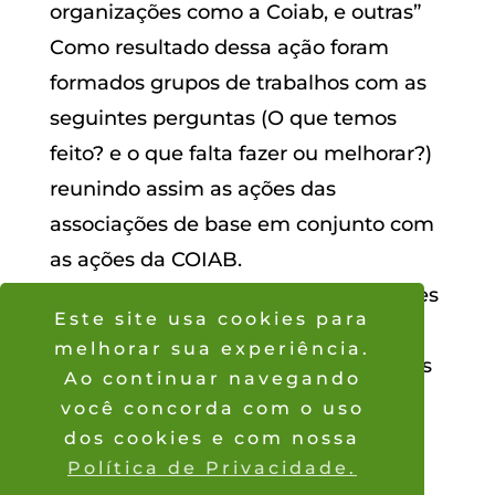
organizações como a Coiab, e outras”
Como resultado dessa ação foram
formados grupos de trabalhos com as
seguintes perguntas (O que temos
feito? e o que falta fazer ou melhorar?)
reunindo assim as ações das
associações de base em conjunto com
as ações da COIAB.
A atividade foi para identificar as ações
Este site usa cookies para
que eram fortemente presentes ou
melhorar sua experiência.
ausentes para poder traçar estratégias
Ao continuar navegando
de fortalecimento nas ações do
você concorda com o uso
movimento indígena.
dos cookies e com nossa
Política de Privacidade.