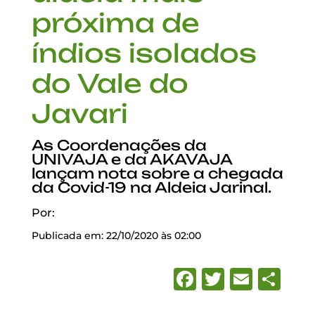
próxima de
índios isolados
do Vale do
Javari
As Coordenações da
UNIVAJA e da AKAVAJA
lançam nota sobre a chegada
da Covid-19 na Aldeia Jarinal.
Por:
Publicada em: 22/10/2020 às 02:00
Facebook
Twitter
Emai
Sh