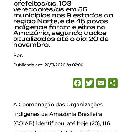
prefeitos/as, 103
vereadores/as em 55
municípios nos 9 estados da
região Norte, e de 45 povos
indígenas foram eleitos na
Amazônia, segundo dados
atualizados até o dia 20 de
novembro.
Por:
Publicada em: 20/11/2020 às 02:00
Facebook
Twitter
Emai
Sh
A Coordenação das Organizações
Indígenas da Amazônia Brasileira
(COIAB) identificou, até hoje (20), 116