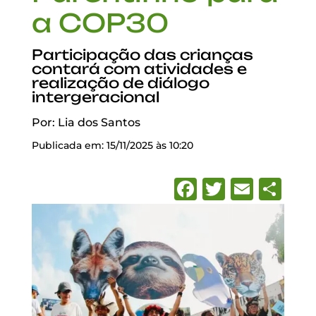
a COP30
Participação das crianças
contará com atividades e
realização de diálogo
intergeracional
Por: Lia dos Santos
Publicada em: 15/11/2025 às 10:20
Facebook
Twitter
Emai
Sh