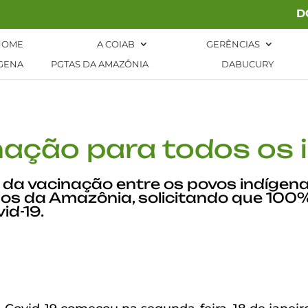
D
HOME
A COIAB
GERÊNCIAS
GENA
PGTAS DA AMAZÔNIA
DABUCURY
nação para todos os i
da vacinação entre os povos indígena
os da Amazônia, solicitando que 100
id-19.