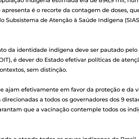
opulação indígena estimada era de 896,9 mil, núm
o apresenta é o recorte da contagem de doses, qu
o Subsistema de Atenção à Saúde Indígena (SIASI
 da identidade indígena deve ser pautado pelo cr
IT), é dever do Estado efetivar políticas de atenç
ontextos, sem distinção.
ue ajam efetivamente em favor da proteção e da v
rtas direcionadas a todos os governadores dos 9 es
rantam que a vacinação contemple todos os indí