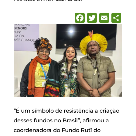
Facebook
Twitter
Emai
Sh
“É um símbolo de resistência a criação
desses fundos no Brasil”, afirmou a
coordenadora do Fundo Rutî do