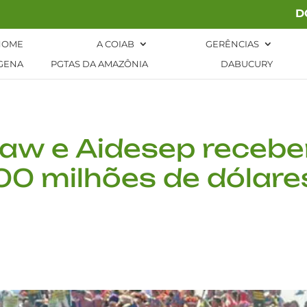
D
HOME
A COIAB
GERÊNCIAS
GENA
PGTAS DA AMAZÔNIA
DABUCURY
 Law e Aidesep receb
0 milhões de dólar