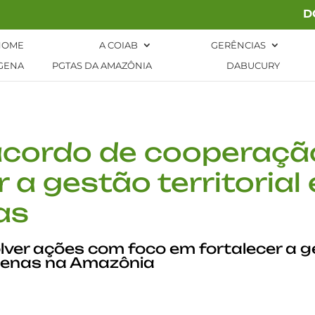
D
HOME
A COIAB
GERÊNCIAS
GENA
PGTAS DA AMAZÔNIA
DABUCURY
acordo de cooperaçã
r a gestão territorial
as
ver ações com foco em fortalecer a ges
ígenas na Amazônia