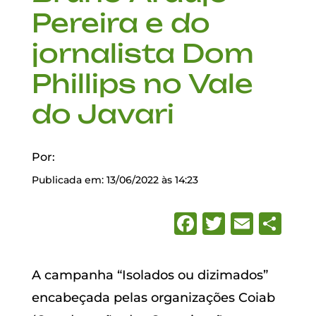
Pereira e do
jornalista Dom
Phillips no Vale
do Javari
Por:
Publicada em: 13/06/2022 às 14:23
Facebook
Twitter
Emai
Sh
A campanha “Isolados ou dizimados”
encabeçada pelas organizações Coiab