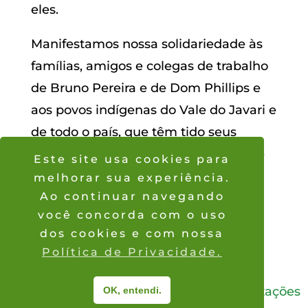
eles.
Manifestamos nossa solidariedade às
famílias, amigos e colegas de trabalho
de Bruno Pereira e de Dom Phillips e
aos povos indígenas do Vale do Javari e
de todo o país, que têm tido seus
territórios e vidas sistematicamente e
Este site usa cookies para
constantemente ameaçados.
melhorar sua experiência.
Ao continuar navegando
Campanha Isolados ou Dizimados
você concorda com o uso
10 de junho de 2022
dos cookies e com nossa
Política de Privacidade.
2026
® © Coordenação das Organizações
OK, entendi.