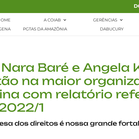
D
HOME
A COIAB
GERÊNCIAS
GENA
PGTAS DA AMAZÔNIA
DABUCURY
 Nara Baré e Angela
ão na maior organiz
ina com relatório re
 2022/1
esa dos direitos é nossa grande forta