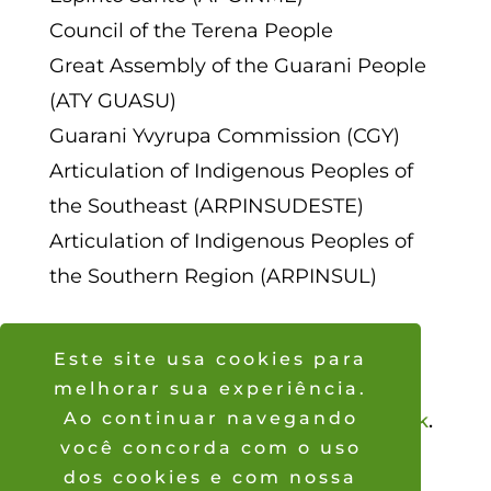
Council of the Terena People
Great Assembly of the Guarani People
(ATY GUASU)
Guarani Yvyrupa Commission (CGY)
Articulation of Indigenous Peoples of
the Southeast (ARPINSUDESTE)
Articulation of Indigenous Peoples of
the Southern Region (ARPINSUL)
Este site usa cookies para
O Manifesto “A resposta somos nós”
melhorar sua experiência.
Ao continuar navegando
pode ser acessado por meio deste
link
.
você concorda com o uso
Imagem: Kaiti Topramre.
dos cookies e com nossa